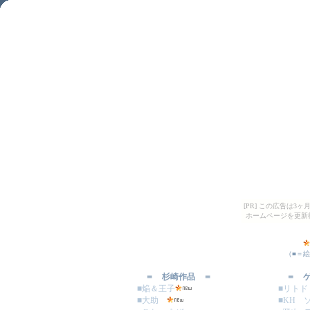
[PR] この広告は
ホームページを更新
（■＝
＝ 杉崎作品 ＝
＝ 
■焔＆王子
■リト
■大助
■KH 