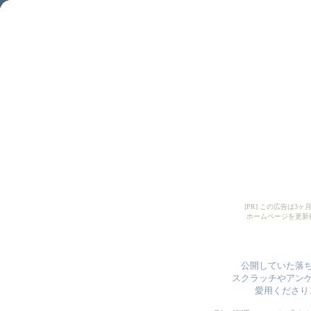
[PR] この広告は
ホームページを更新
公開していた落
スクラッチやアン
愛用くださり