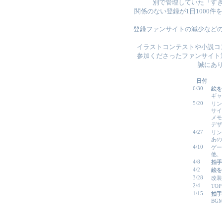
別で管理していた『す
関係のない登録が1日1000
登録ファンサイトの減少など
イラストコンテストや小説コ
参加くださったファンサイト
誠にあ
日付
6/30
絵を
ギャ
5/20
リン
サイ
メモ
デザ
4/27
リン
あの
4/10
ゲー
他、
4/8
拍手
4/2
絵を
3/28
改装
2/4
TO
1/15
拍手
BG